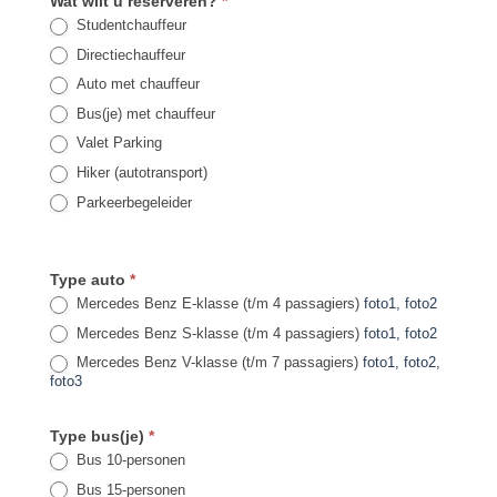
Wat wilt u reserveren?
*
Studentchauffeur
Directiechauffeur
Auto met chauffeur
Bus(je) met chauffeur
Valet Parking
Hiker (autotransport)
Parkeerbegeleider
Type auto
*
Mercedes Benz E-klasse (t/m 4 passagiers)
foto1
, foto2
Mercedes Benz S-klasse (t/m 4 passagiers)
foto1
, foto2
Mercedes Benz V-klasse (t/m 7 passagiers)
foto1
, foto2
,
foto3
Type bus(je)
*
Bus 10-personen
Bus 15-personen